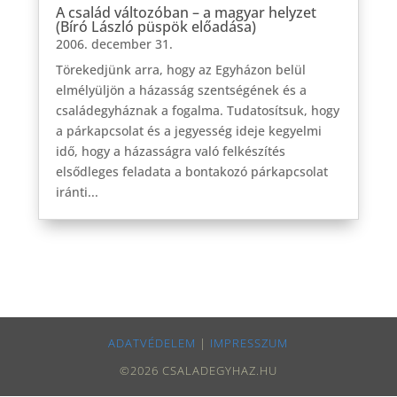
A család változóban – a magyar helyzet
(Bíró László püspök előadása)
2006. december 31.
Törekedjünk arra, hogy az Egyházon belül
elmélyüljön a házasság szentségének és a
családegyháznak a fogalma. Tudatosítsuk, hogy
a párkapcsolat és a jegyesség ideje kegyelmi
idő, hogy a házasságra való felkészítés
elsődleges feladata a bontakozó párkapcsolat
iránti...
ADATVÉDELEM
|
IMPRESSZUM
©2026 CSALADEGYHAZ.HU