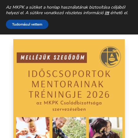
Az MKPK a sütiket a honlap használatának biztosítása céljából
Családpasztoráció archívum
helyezi el. A sütikre vonatkozó részletes információ
itt
érhető el.
Tudomásul vettem