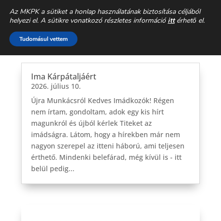
Az MKPK a sütiket a honlap használatának biztosítása céljából
Életvédelem letöltés
helyezi el. A sütikre vonatkozó részletes információ
itt
érhető el.
Tudomásul vettem
Ima Kárpátaljáért
2026. július 10.
Újra Munkácsról Kedves Imádkozók! Régen
nem írtam, gondoltam, adok egy kis hírt
magunkról és újból kérlek Titeket az
imádságra. Látom, hogy a hírekben már nem
nagyon szerepel az itteni háború, ami teljesen
érthető. Mindenki belefárad, még kívül is - itt
belül pedig...