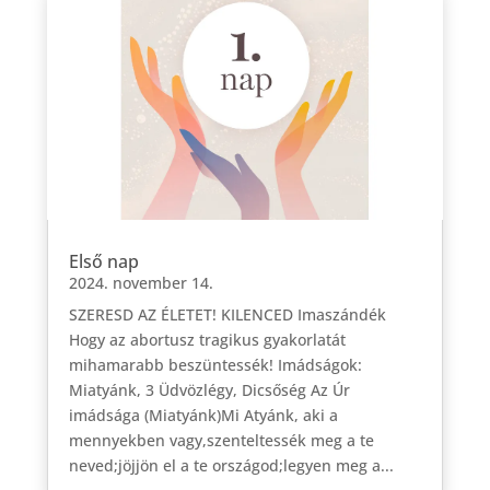
Első nap
2024. november 14.
SZERESD AZ ÉLETET! KILENCED Imaszándék
Hogy az abortusz tragikus gyakorlatát
mihamarabb beszüntessék! Imádságok:
Miatyánk, 3 Üdvözlégy, Dicsőség Az Úr
imádsága (Miatyánk)Mi Atyánk, aki a
mennyekben vagy,szenteltessék meg a te
neved;jöjjön el a te országod;legyen meg a...