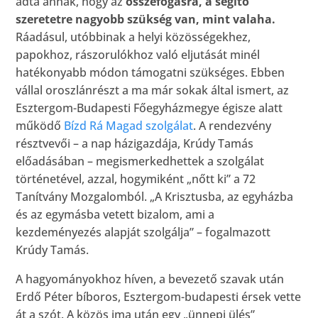
adta annak, hogy az
összefogásra, a segítő
szeretetre nagyobb szükség van, mint valaha.
Ráadásul, utóbbinak a helyi közösségekhez,
papokhoz, rászorulókhoz való eljutását minél
hatékonyabb módon támogatni szükséges. Ebben
vállal oroszlánrészt a ma már sokak által ismert, az
Esztergom-Budapesti Főegyházmegye égisze alatt
működő
Bízd Rá Magad szolgálat
. A rendezvény
résztvevői – a nap házigazdája, Krúdy Tamás
előadásában – megismerkedhettek a szolgálat
történetével, azzal, hogymiként „nőtt ki” a 72
Tanítvány Mozgalomból. „A Krisztusba, az egyházba
és az egymásba vetett bizalom, ami a
kezdeményezés alapját szolgálja” – fogalmazott
Krúdy Tamás.
A hagyományokhoz híven, a bevezető szavak után
Erdő Péter bíboros, Esztergom-budapesti érsek vette
át a szót. A közös ima után egy „ünnepi ülés”