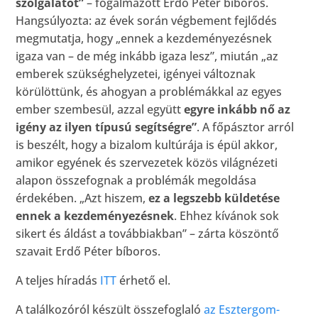
szolgálatot”
– fogalmazott Erdő Péter bíboros.
Hangsúlyozta: az évek során végbement fejlődés
megmutatja, hogy „ennek a kezdeményezésnek
igaza van – de még inkább igaza lesz”, miután „az
emberek szükséghelyzetei, igényei változnak
körülöttünk, és ahogyan a problémákkal az egyes
ember szembesül, azzal együtt
egyre inkább nő az
igény az ilyen típusú segítségre”
. A főpásztor arról
is beszélt, hogy a bizalom kultúrája is épül akkor,
amikor egyének és szervezetek közös világnézeti
alapon összefognak a problémák megoldása
érdekében. „Azt hiszem,
ez a legszebb küldetése
ennek a kezdeményezésnek
. Ehhez kívánok sok
sikert és áldást a továbbiakban” – zárta köszöntő
szavait Erdő Péter bíboros.
A teljes híradás
ITT
érhető el.
A találkozóról készült összefoglaló
az Esztergom-