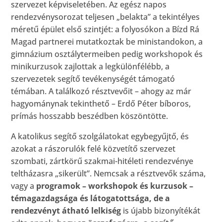
szervezet képviseletében. Az egész napos
rendezvénysorozat teljesen „belakta” a tekintélyes
méretű épület első szintjét: a folyosókon a Bízd Rá
Magad partnerei mutatkoztak be ministandokon, a
gimnázium osztálytermeiben pedig workshopok és
minikurzusok zajlottak a legkülönfélébb, a
szervezetek segítő tevékenységét támogató
témában. A találkozó résztvevőit – ahogy az már
hagyománynak tekinthető – Erdő Péter bíboros,
prímás hosszabb beszédben köszöntötte.
A katolikus segítő szolgálatokat egybegyűjtő, és
azokat a rászorulók felé közvetítő szervezet
szombati, zártkörű szakmai-hitéleti rendezvénye
teltházasra „sikerült”. Nemcsak a résztvevők száma,
vagy a
programok – workshopok és kurzusok –
témagazdagsága és látogatottsága, de a
rendezvényt átható lelkiség
is újabb bizonyítékát