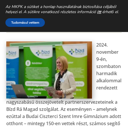
CSALÁDEGYHÁZ
» AKTUÁLIS »
Az MKPK a sütiket a honlap használatának biztosítása céljából
helyezi el. A sütikre vonatkozó részletes információ
itt
érhető el.
A BIZALOM ÚJ KULTÚRÁJA ÉPÜL
Tudomásul vettem
2024. NOVEMBER 14.
2024.
november
9-én,
szombaton
harmadik
alkalommal
rendezett
nagyszabású összejövetelt partnerszervezeteinek a
Bízd Rá Magad szolgálat. Az eseményen – amelynek
ezúttal a Budai Ciszterci Szent Imre Gimnázium adott
otthont – mintegy 150-en vettek részt, számos segítő