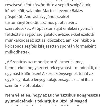
résztvevőiként köszöntötte a segítő szolgálatok
képviselőit, valamint Martos Levente Balázs
püspököt, Andrásfalvy János szalézi
tartományfőnököt, számos paptestvért,
szerzeteseket. A főpásztor saját emlékei nyomán
felidézte a segítő szolgálatok évtizedekkel ezelőtti
munkálkodását: azt az időszakot, amikor inkább a
kölcsönös segítés kifejezetten spontán formáiként
működhettek.
„A Szentírás azt mondja: arról ismerlek meg
benneteket, hogy szeretitek egymást – mindenkit, de
egymást különösen! A kereszténységnek tehát az
egyik leginkább lényegi tulajdonsága az, ami itt, a
szemünk előtt alakul.
Nem véletlen, hogy az Eucharisztikus Kongresszus
gyümölcsének is tekintjük a Bízd Rá Magad