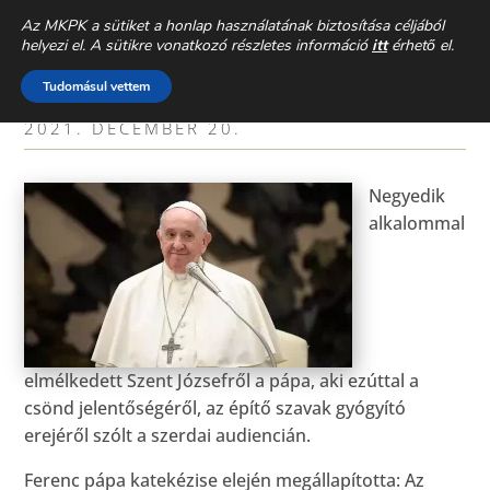
CSALÁDEGYHÁZ
» AKTUÁLIS »
Az MKPK a sütiket a honlap használatának biztosítása céljából
helyezi el. A sütikre vonatkozó részletes információ
itt
érhető el.
CSÖNDBEN TENNI A JÓT: FERENC
Tudomásul vettem
PÁPA SZERDAI KATEKÉZISE
2021. DECEMBER 20.
Negyedik
alkalommal
elmélkedett Szent Józsefről a pápa, aki ezúttal a
csönd jelentőségéről, az építő szavak gyógyító
erejéről szólt a szerdai audiencián.
Ferenc pápa katekézise elején megállapította: Az