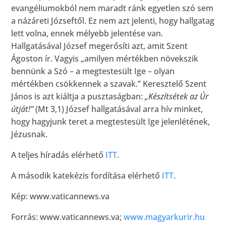
evangéliumokból nem maradt ránk egyetlen szó sem
a názáreti Józseftől. Ez nem azt jelenti, hogy hallgatag
lett volna, ennek mélyebb jelentése van.
Hallgatásával József megerősíti azt, amit Szent
Ágoston ír. Vagyis „amilyen mértékben növekszik
bennünk a Szó – a megtestesült Ige – olyan
mértékben csökkennek a szavak.” Keresztelő Szent
János is azt kiáltja a pusztaságban:
„Készítsétek az Úr
útját!”
(Mt 3,1) József hallgatásával arra hív minket,
hogy hagyjunk teret a megtestesült Ige jelenlétének,
Jézusnak.
A teljes híradás elérhető
ITT
.
A második katekézis fordítása elérhető
ITT
.
Kép: www.vaticannews.va
Forrás: www.vaticannews.va;
www.magyarkurir.hu