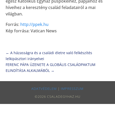
egész Katolikus Egyház püspökeihez, papjaihoz és
híveihez a keresztény család feladatairól a mai
világban.
Forrás:
http://ppek.hu
Kép forrása: Vatican News
←
A házasságra és a családi életre való felkészítés
lelkipásztori irányelvei
FERENC PÁPA ÜZENETE A GLOBÁLIS CSALÁDPAKTUM
ELINDÍTÁSA ALKALMÁBÓL
→
ADATVÉDELEM
|
IMPRESSZUM
©2026 CSALADEGYHAZ.HU