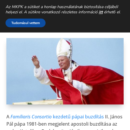
CSALÁDEGYHÁZ
»
CSALÁDPASZTORÁCIÓ
»
DOKUMENTUMOK A
Az MKPK a sütiket a honlap használatának biztosítása céljából
HÁZASSÁGRÓL ÉS A CSALÁDRÓL
»
helyezi el. A sütikre vonatkozó részletes információ
itt
érhető el.
FAMILIARIS CONSORTIO
Tudomásul vettem
A
Familiaris Consortio
kezdetű pápai buzdítás
II. János
Pál pápa 1981-ben megjelent apostoli buzdítása az