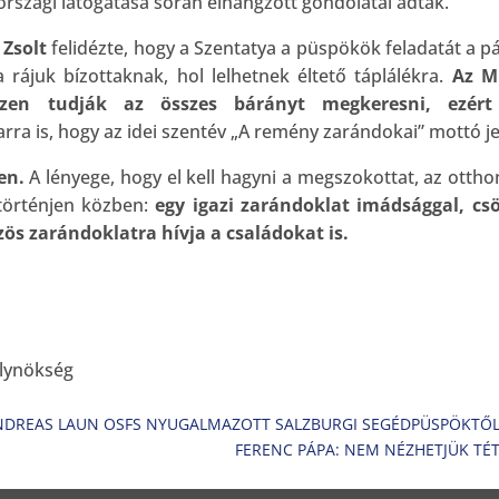
rszági látogatása során elhangzott gondolatai adták.
Zsolt
felidézte, hogy a Szentatya a püspökök feladatát a 
 rájuk bízottaknak, hol lelhetnek éltető táplálékra.
Az M
n tudják az összes bárányt megkeresni, ezért 
rra is, hogy az idei szentév „A remény zarándokai” mottó je
en.
A lényege, hogy el kell hagyni a megszokottat, az otthon
 történjen közben:
egy igazi zarándoklat imádsággal, csö
ös zarándoklatra hívja a családokat is.
elynökség
 ANDREAS LAUN OSFS NYUGALMAZOTT SALZBURGI SEGÉDPÜSPÖKTŐ
FERENC PÁPA: NEM NÉZHETJÜK TÉT