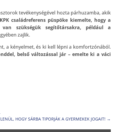
pásztorok tevékenységével hozta párhuzamba, akik
KPK családreferens püspöke kiemelte, hogy a
van szükségük segítőtársakra, például a
gyében zajlik.
t, a kényelmet, és ki kell lépni a komfortzónából.
nddel, belső változással jár – emelte ki a váci
L
LENÜL, HOGY SÁRBA TIPORJÁK A GYERMEKEK JOGAIT!
→