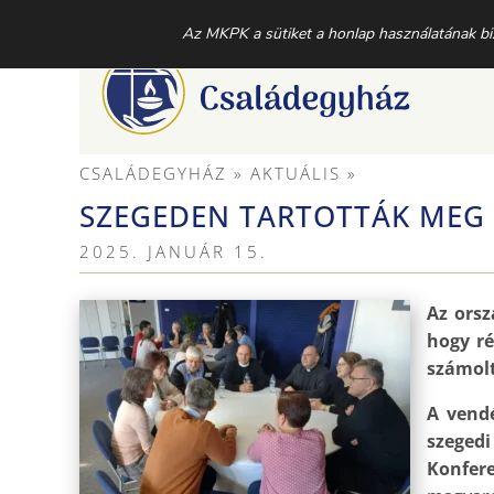
MAGYAR KATOLIKUS PÜSPÖKI KONFERENCIA CSALÁ
Az MKPK a sütiket a honlap használatának bizt
CSALÁDEGYHÁZ
» AKTUÁLIS »
SZEGEDEN TARTOTTÁK MEG 
2025. JANUÁR 15.
Az orsz
hogy ré
számolt
A vendé
szeged
Konfer