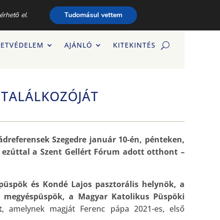
érhető el.
Tudomásul vettem
LETVÉDELEM
AJÁNLÓ
KITEKINTÉS
 TALÁLKOZÓJÁT
ládreferensek Szegedre január 10-én, pénteken,
ezúttal a Szent Gellért Fórum adott otthont –
püspök és Kondé Lajos pasztorális helynök, a
i megyéspüspök, a Magyar Katolikus Püspöki
t
, amelynek magját Ferenc pápa 2021-es, első