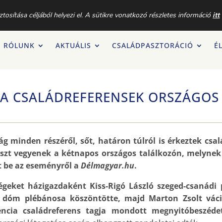
DBIZOTTSÁGA |
+36 (1) 872-6302
|
CSALAD@KATOLIKUS.HU
osítása céljából helyezi el. A sütikre vonatkozó részletes információ
itt
RÓLUNK
AKTUÁLIS
CSALÁDPASZTORÁCIÓ
É
A CSALÁDREFERENSEK ORSZÁGOS
ág minden részéről, sőt, határon túlról is érkeztek csa
szt vegyenek a kétnapos országos találkozón, melynek 
 be az eseményről a
Délmagyar.hu
.
geket házigazdaként Kiss-Rigó László szeged-csanádi 
i dóm plébánosa köszöntötte, majd Marton Zsolt vác
encia családreferens tagja mondott megnyitóbeszéde