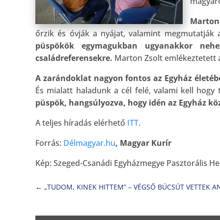
magyaro
Marton 
őrzik és óvják a nyájat, valamint megmutatják a
püspökök egymagukban ugyanakkor neheze
családreferensekre.
Marton Zsolt emlékeztetett a
A zarándoklat nagyon fontos az Egyház életéb
És mialatt haladunk a cél felé, valami kell hogy
püspök, hangsúlyozva, hogy idén az Egyház köz
A teljes híradás elérhető
ITT
.
Forrás:
Délmagyar.hu
, Magyar Kurír
Kép: Szeged-Csanádi Egyházmegye Pasztorális H
←
„TUDOM, KINEK HITTEM” – VÉGSŐ BÚCSÚT VETTEK