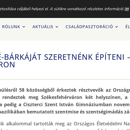
DBIZOTTSÁGA |
+36 (1) 872-6302
|
CSALAD@KATOLIKUS.HU
osítása céljából helyezi el. A sütikre vonatkozó részletes információ
itt
RÓLUNK
AKTUÁLIS
CSALÁDPASZTORÁCIÓ
É
-BÁRKÁJÁT SZERETNÉNK ÉPÍTENI 
ÁRON
pülésről 58 közösségből érkeztek résztvevők az Orszá
 rendeztek meg Székesfehérváron két helyszínen, a 
a pedig a Ciszterci Szent István Gimnáziumban novemb
bazilikában bemutatott szentmise és szentségimádás zá
k alkalommal tartották meg az Országos Életvédelmi Na