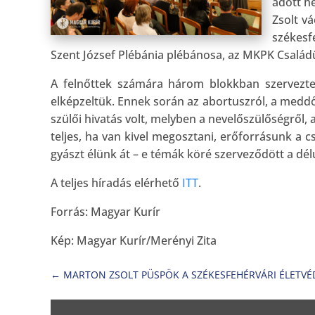
adott h
Zsolt v
székesf
Szent József Plébánia plébánosa, az MKPK Család
A felnőttek számára három blokkban szervezte
elképzeltük. Ennek során az abortuszról, a meddő
szülői hivatás volt, melyben a nevelőszülőségről
teljes, ha van kivel megosztani, erőforrásunk a c
gyászt élünk át – e témák köré szerveződött a délu
A teljes híradás elérhető
ITT
.
Forrás: Magyar Kurír
Kép: Magyar Kurír/Merényi Zita
←
MARTON ZSOLT PÜSPÖK A SZÉKESFEHÉRVÁRI ÉLETVÉD