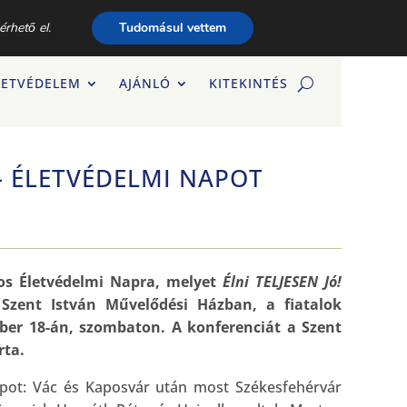
érhető el.
Tudomásul vettem
LETVÉDELEM
AJÁNLÓ
KITEKINTÉS
– ÉLETVÉDELMI NAPOT
gos Életvédelmi Napra, melyet
Élni TELJESEN Jó!
Szent István Művelődési Házban, a fiatalok
er 18-án, szombaton. A konferenciát a Szent
rta.
pot: Vác és Kaposvár után most Székesfehérvár