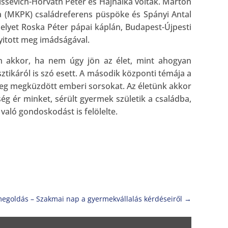
ssevich-Horváth Péter és Hajnalka voltak. Marton
a (MKPK) családreferens püspöke és Spányi Antal
elyet Roska Péter pápai káplán, Budapest-Újpesti
yitott meg imádságával.
n akkor, ha nem úgy jön az élet, mint ahogyan
tikáról is szó esett. A második központi témája a
 meg megküzdött emberi sorsokat. Az életünk akkor
ség ér minket, sérült gyermek születik a családba,
való gondoskodást is felölelte.
egoldás – Szakmai nap a gyermekvállalás kérdéseiről
→