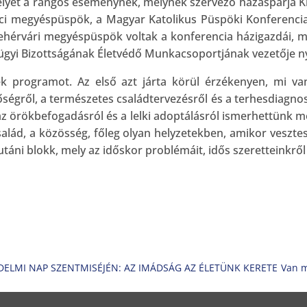
elyet a rangos eseménynek, melynek szervező házaspárja Ki
áci megyéspüspök, a Magyar Katolikus Püspöki Konferenci
ehérvári megyéspüspök voltak a konferencia házigazdái, m
ügyi Bizottságának Életvédő Munkacsoportjának vezetője n
k programot. Az első azt járta körül érzékenyen, mi va
ségről, a természetes családtervezésről és a terhesdiagnosz
, az örökbefogadásról és a lelki adoptálásról ismerhettünk
salád, a közösség, főleg olyan helyzetekben, amikor veszte
táni blokk, mely az időskor problémáit, idős szeretteinkről 
ELMI NAP SZENTMISÉJÉN: AZ IMÁDSÁG AZ ÉLETÜNK KERETE
Van m