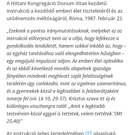
A Hittani Kongregáció Donum Vitae kezdetű
instrukció a kezdődő emberi élet tiszteletéről és az
utódnemzés méltóságáról, Róma, 1987. február 22.
„Ezeknek a pontos iránymutatásoknak, melyeket ez az
instrukció előterjeszt nem az a célja, hogy lefékezze a
gondolkodás lendületét, hanem sokkal inkább az, hogy –
az egyház tanításához való elengedhetetlen hűségben –
egy megújuló impulzust adjon. Az emberi élet ajándéka
és az ebből következő morális alapelvek igazsága
fényében mindenki meghívott saját felelösségének
területén úgy cselekedni, mint az irgalmas szamaritánus,
és a gyermekek közül a legkisebbet is felebarátjaként
ismerje fel (vö. Lk 10, 29-37). Krisztus szava itt új és
különleges visszhangra talál: „Amit e legkisebb
testvéreim közül eggyel is tettetek, velem tettétek.”(Mt
25,40)”
Az instrukció teljes terjedelmében
ITT
olvasható.