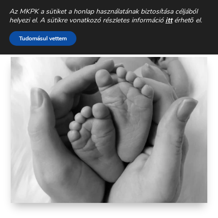
CSALÁDEGYHÁZ
» ÉLETVÉDELEM »
LETÖLTHETŐ ANYAGOK
»
Az MKPK a sütiket a honlap használatának biztosítása céljából
helyezi el. A sütikre vonatkozó részletes információ
itt
érhető el.
DONUM VITAE
Tudomásul vettem