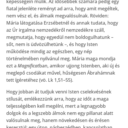
képességein múlik. Az idősebbek számára pedig egy
fiatal jelenléte reményt ad arra, hogy amit megéltek,
nem vész el, és álmaik megvalósulnak. Röviden:
Mária látogatása Erzsébetnél és annak tudata, hogy
az Úr irgalma nemzedékről nemzedékre száll,
megmutatja, hogy egyedül nem boldogulhatunk –
sőt, nem is üdvözülhetünk –, és hogy Isten
működése mindig az egészben, egy nép
történelmében nyilvánul meg. Mária maga mondja
ezt a
Magnificat
ban, amikor ujjong Istenben, aki új és
meglepő csodákat művel, hűségesen Ábrahámnak
tett ígéretéhez (vö. Lk 1,51–55).
Hogy jobban át tudjuk venni Isten cselekvésének
stílusát, emlékezzünk arra, hogy az időt a maga
teljességében kell megélni, mert a legnagyobb
dolgok és a legszebb álmok nem egy pillanat alatt
valósulnak meg, hanem növekedésen és érésen
keresztül: egy úton, párbeszédben, kapcsolatban.