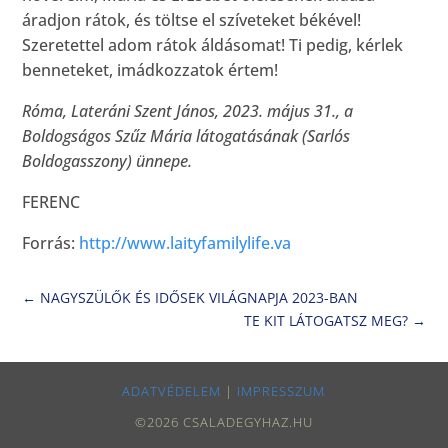
áradjon rátok, és töltse el szíveteket békével!
Szeretettel adom rátok áldásomat! Ti pedig, kérlek
benneteket, imádkozzatok értem!
Róma, Lateráni Szent János, 2023. május 31., a
Boldogságos Szűz Mária látogatásának (Sarlós
Boldogasszony) ünnepe.
FERENC
Forrás:
http://www.laityfamilylife.va
←
NAGYSZÜLŐK ÉS IDŐSEK VILÁGNAPJA 2023-BAN
TE KIT LÁTOGATSZ MEG?
→
ADATVÉDELEM
|
IMPRESSZUM
©2026 CSALADEGYHAZ.HU