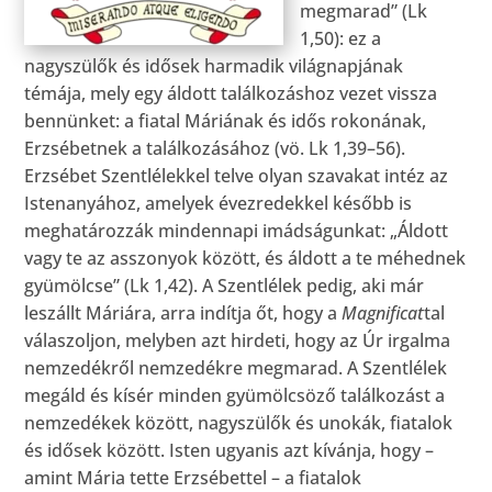
megmarad” (Lk
1,50): ez a
nagyszülők és idősek harmadik világnapjának
témája, mely egy áldott találkozáshoz vezet vissza
bennünket: a fiatal Máriának és idős rokonának,
Erzsébetnek a találkozásához (vö. Lk 1,39–56).
Erzsébet Szentlélekkel telve olyan szavakat intéz az
Istenanyához, amelyek évezredekkel később is
meghatározzák mindennapi imádságunkat: „Áldott
vagy te az asszonyok között, és áldott a te méhednek
gyümölcse” (Lk 1,42). A Szentlélek pedig, aki már
leszállt Máriára, arra indítja őt, hogy a
Magnificat
tal
válaszoljon, melyben azt hirdeti, hogy az Úr irgalma
nemzedékről nemzedékre megmarad. A Szentlélek
megáld és kísér minden gyümölcsöző találkozást a
nemzedékek között, nagyszülők és unokák, fiatalok
és idősek között. Isten ugyanis azt kívánja, hogy –
amint Mária tette Erzsébettel – a fiatalok