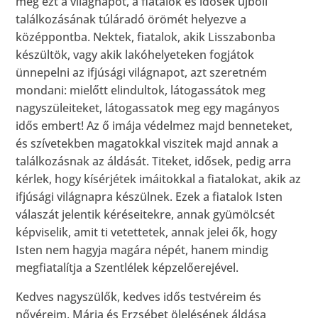
meg ezt a világnapot, a fiatalok és idősek újbóli
találkozásának túláradó örömét helyezve a
középpontba. Nektek, fiatalok, akik Lisszabonba
készültök, vagy akik lakóhelyeteken fogjátok
ünnepelni az ifjúsági világnapot, azt szeretném
mondani: mielőtt elindultok, látogassátok meg
nagyszüleiteket, látogassatok meg egy magányos
idős embert! Az ő imája védelmez majd benneteket,
és szívetekben magatokkal viszitek majd annak a
találkozásnak az áldását. Titeket, idősek, pedig arra
kérlek, hogy kísérjétek imáitokkal a fiatalokat, akik az
ifjúsági világnapra készülnek. Ezek a fiatalok Isten
válaszát jelentik kéréseitekre, annak gyümölcsét
képviselik, amit ti vetettetek, annak jelei ők, hogy
Isten nem hagyja magára népét, hanem mindig
megfiatalítja a Szentlélek képzelőerejével.
Kedves nagyszülők, kedves idős testvéreim és
nővéreim, Mária és Erzsébet ölelésének áldása