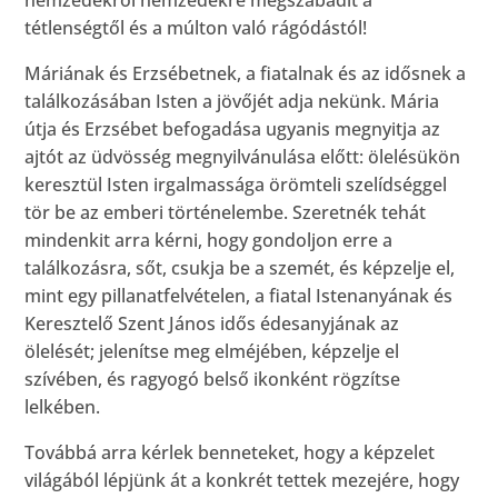
nemzedékről nemzedékre megszabadít a
tétlenségtől és a múlton való rágódástól!
Máriának és Erzsébetnek, a fiatalnak és az idősnek a
találkozásában Isten a jövőjét adja nekünk. Mária
útja és Erzsébet befogadása ugyanis megnyitja az
ajtót az üdvösség megnyilvánulása előtt: ölelésükön
keresztül Isten irgalmassága örömteli szelídséggel
tör be az emberi történelembe. Szeretnék tehát
mindenkit arra kérni, hogy gondoljon erre a
találkozásra, sőt, csukja be a szemét, és képzelje el,
mint egy pillanatfelvételen, a fiatal Istenanyának és
Keresztelő Szent János idős édesanyjának az
ölelését; jelenítse meg elméjében, képzelje el
szívében, és ragyogó belső ikonként rögzítse
lelkében.
Továbbá arra kérlek benneteket, hogy a képzelet
világából lépjünk át a konkrét tettek mezejére, hogy