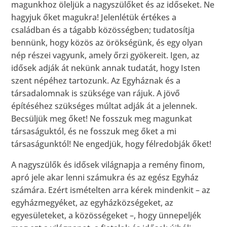
magunkhoz öleljük a nagyszülőket és az időseket. Ne
hagyjuk őket magukra! Jelenlétük értékes a
családban és a tágabb közösségben; tudatosítja
bennünk, hogy közös az örökségünk, és egy olyan
nép részei vagyunk, amely őrzi gyökereit. Igen, az
idősek adják át nekünk annak tudatát, hogy Isten
szent népéhez tartozunk. Az Egyháznak és a
társadalomnak is szüksége van rájuk. A jövő
építéséhez szükséges múltat adják át a jelennek.
Becsüljük meg őket! Ne fosszuk meg magunkat
társaságuktól, és ne fosszuk meg őket a mi
társaságunktól! Ne engedjük, hogy félredobják őket!
A nagyszülők és idősek világnapja a remény finom,
apró jele akar lenni számukra és az egész Egyház
számára. Ezért ismételten arra kérek mindenkit – az
egyházmegyéket, az egyházközségeket, az
egyesületeket, a közösségeket –, hogy ünnepeljék