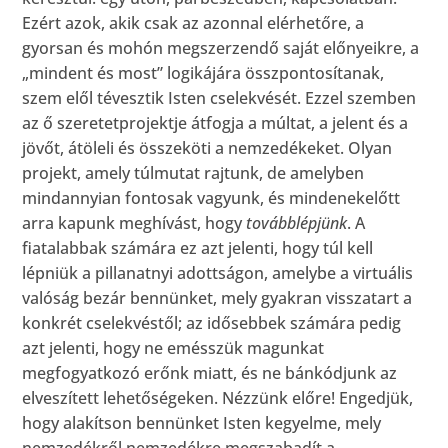
Ezért azok, akik csak az azonnal elérhetőre, a
gyorsan és mohón megszerzendő saját előnyeikre, a
„mindent és most” logikájára összpontosítanak,
szem elől tévesztik Isten cselekvését. Ezzel szemben
az ő szeretetprojektje átfogja a múltat, a jelent és a
jövőt, átöleli és összeköti a nemzedékeket. Olyan
projekt, amely túlmutat rajtunk, de amelyben
mindannyian fontosak vagyunk, és mindenekelőtt
arra kapunk meghívást, hogy
továbblépjünk
. A
fiatalabbak számára ez azt jelenti, hogy túl kell
lépniük a pillanatnyi adottságon, amelybe a virtuális
valóság bezár bennünket, mely gyakran visszatart a
konkrét cselekvéstől; az idősebbek számára pedig
azt jelenti, hogy ne emésszük magunkat
megfogyatkozó erőnk miatt, és ne bánkódjunk az
elveszített lehetőségeken. Nézzünk előre! Engedjük,
hogy alakítson bennünket Isten kegyelme, mely