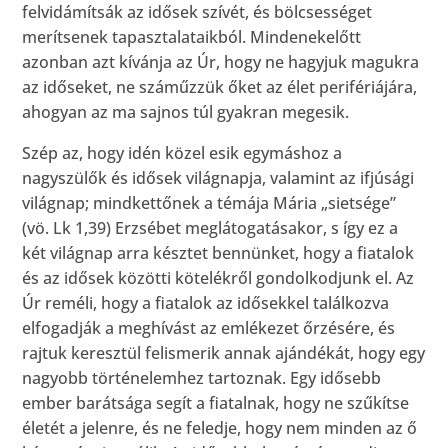
felvidámítsák az idősek szívét, és bölcsességet
merítsenek tapasztalataikból. Mindenekelőtt
azonban azt kívánja az Úr, hogy ne hagyjuk magukra
az időseket, ne száműzzük őket az élet perifériájára,
ahogyan az ma sajnos túl gyakran megesik.
Szép az, hogy idén közel esik egymáshoz a
nagyszülők és idősek világnapja, valamint az ifjúsági
világnap; mindkettőnek a témája Mária „sietsége”
(vö. Lk 1,39) Erzsébet meglátogatásakor, s így ez a
két világnap arra késztet bennünket, hogy a fiatalok
és az idősek közötti kötelékről gondolkodjunk el. Az
Úr reméli, hogy a fiatalok az idősekkel találkozva
elfogadják a meghívást az emlékezet őrzésére, és
rajtuk keresztül felismerik annak ajándékát, hogy egy
nagyobb történelemhez tartoznak. Egy idősebb
ember barátsága segít a fiatalnak, hogy ne szűkítse
életét a jelenre, és ne feledje, hogy nem minden az ő