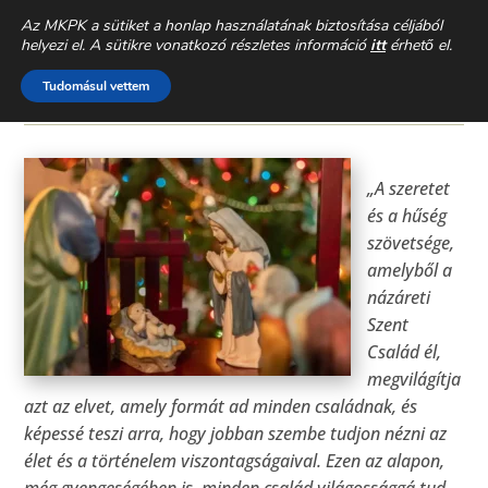
CSALÁDEGYHÁZ
» AKTUÁLIS »
Az MKPK a sütiket a honlap használatának biztosítása céljából
helyezi el. A sütikre vonatkozó részletes információ
itt
érhető el.
SZENT CSALÁD ÜNNEPE
Tudomásul vettem
2022. DECEMBER 29.
„A szeretet
és a hűség
szövetsége,
amelyből a
názáreti
Szent
Család él,
megvilágítja
azt az elvet, amely formát ad minden családnak, és
képessé teszi arra, hogy jobban szembe tudjon nézni az
élet és a történelem viszontagságaival. Ezen az alapon,