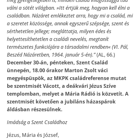
még gyengeségében is, minden család világossággá tud
válni a sötét világban. »Itt értjük meg, hogyan kell élni a
családban. Názáret emlékeztet arra, hogy mi a család, mi
a szeretet közössége, annak egyszerű szépsége, szent és
sérthetetlen jellege; megláttatja, milyen édes és
helyettesíthetetlen a családi nevelés, megtanít
természetes funkciójára a társadalmi rendben« (VI. Pál,
Beszéd Názáretben, 1964. január 5-én).”
(AL, 66.)
December 30-án, pénteken, Szent Család
ünnepén, 18.00 órakor Marton Zsolt váci
megyéspüspök, az MKPK családreferense mutat
be szentmisét Vácott, a deákvári Jézus Szíve
templomban, melyet a Mária Rádió is közvetít. A
szentmisét követően a jubiláns házaspárok
áldásban részesülnek.
Imádság a Szent Családhoz
Jézus, Mária és József,