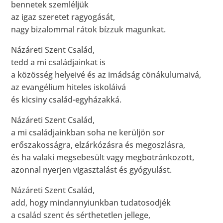
bennetek szemléljük
az igaz szeretet ragyogását,
nagy bizalommal rátok bízzuk magunkat.
Názáreti Szent Család,
tedd a mi családjainkat is
a közösség helyeivé és az imádság cönákulumaivá,
az evangélium hiteles iskoláivá
és kicsiny család-egyházakká.
Názáreti Szent Család,
a mi családjainkban soha ne kerüljön sor
erőszakosságra, elzárkózásra és megoszlásra,
és ha valaki megsebesült vagy megbotránkozott,
azonnal nyerjen vigasztalást és gyógyulást.
Názáreti Szent Család,
add, hogy mindannyiunkban tudatosodjék
a család szent és sérthetetlen jellege,