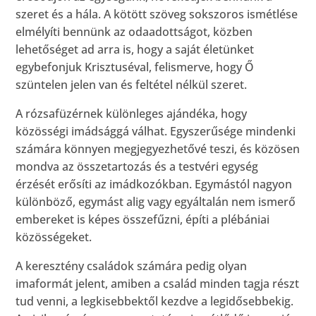
szeret és a hála. A kötött szöveg sokszoros ismétlése
elmélyíti bennünk az odaadottságot, közben
lehetőséget ad arra is, hogy a saját életünket
egybefonjuk Krisztuséval, felismerve, hogy Ő
szüntelen jelen van és feltétel nélkül szeret.
A rózsafüzérnek különleges ajándéka, hogy
közösségi imádsággá válhat. Egyszerűsége mindenki
számára könnyen megjegyezhetővé teszi, és közösen
mondva az összetartozás és a testvéri egység
érzését erősíti az imádkozókban. Egymástól nagyon
különböző, egymást alig vagy egyáltalán nem ismerő
embereket is képes összefűzni, építi a plébániai
közösségeket.
A keresztény családok számára pedig olyan
imaformát jelent, amiben a család minden tagja részt
tud venni, a legkisebbektől kezdve a legidősebbekig.