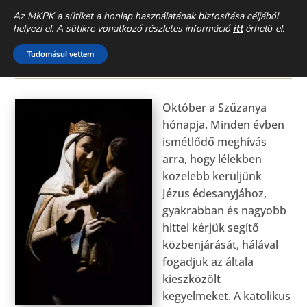
CSALÁDEGYHÁZ
» AKTUÁLIS »
Az MKPK a sütiket a honlap használatának biztosítása céljából
helyezi el. A sütikre vonatkozó részletes információ
itt
érhető el.
ÜDVÖZLÉGY MÁRIA!
Tudomásul vettem
2022. OKTÓBER 13.
Október a Szűzanya
hónapja. Minden évben
ismétlődő meghívás
arra, hogy lélekben
közelebb kerüljünk
Jézus édesanyjához,
gyakrabban és nagyobb
hittel kérjük segítő
közbenjárását, hálával
fogadjuk az általa
kieszközölt
kegyelmeket. A katolikus