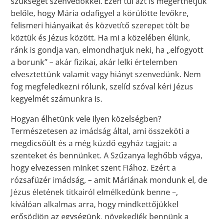
szükséget szenvedőkkel. Ezen túl azt is megérthetjük
belőle, hogy Mária odafigyel a körülötte levőkre,
felismeri hiányaikat és közvetítő szerepet tölt be
köztük és Jézus között. Ha mi a közelében élünk,
ránk is gondja van, elmondhatjuk neki, ha „elfogyott
a borunk” – akár fizikai, akár lelki értelemben
elvesztettünk valamit vagy hiányt szenvedünk. Nem
fog megfeledkezni rólunk, szelíd szóval kéri Jézus
kegyelmét számunkra is.
Hogyan élhetünk vele ilyen közelségben?
Természetesen az imádság által, ami összeköti a
megdicsőült és a még küzdő egyház tagjait: a
szenteket és bennünket. A Szűzanya leghőbb vágya,
hogy elvezessen minket szent Fiához. Ezért a
rózsafüzér imádság, – amit Máriának mondunk el, de
Jézus életének titkairól elmélkedünk benne –,
kiválóan alkalmas arra, hogy mindkettőjükkel
erősödjön az egységünk, növekedjék bennünk a