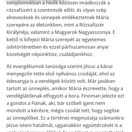
templomokban a hívők közösen imádkozzák a
rózsafüzért a szentmisék előtt, és olyan szép
elnevezések és ünnepek emlékeztetnek Mária
szerepére az életünkben, mint a Rózsafüzér
Királynéja, valamint a Magyarok Nagyasszonya. E
kettő is kifejezi Mária szerepét az egyetemes
üdvtörténetben és ezzel párhuzamosan anyai
közelségét népünkhöz, családjainkhoz.
Az evangéliumok tanúsága szerint Jézus a kánai
menyegzőn tette első nyilvános csodáját, ahol az
édesanyja is a vendégek között volt. Már javában
tartott az ünneplés, amikor Mária észrevette, hogy a
vendéglátóknak elfogyott a bora. Finoman jelezte ezt
a gondot a Fiának, aki, bár szóbeli igent nem
mondott a kérésre, mégis csodát tett, hogy segítse
az ünneplőket. Ez a történet megmutatja számunkra
Jézus isteni hatalmát, ugyanakkor együttérzését is a