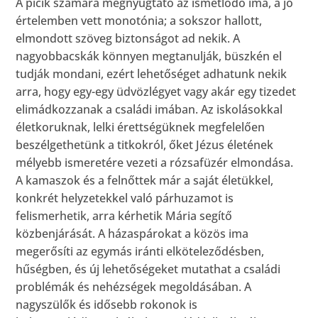
A picik számára megnyugtató az ismétlődő ima, a jó
értelemben vett monotónia; a sokszor hallott,
elmondott szöveg biztonságot ad nekik. A
nagyobbacskák könnyen megtanulják, büszkén el
tudják mondani, ezért lehetőséget adhatunk nekik
arra, hogy egy-egy üdvözlégyet vagy akár egy tizedet
elimádkozzanak a családi imában. Az iskolásokkal
életkoruknak, lelki érettségüknek megfelelően
beszélgethetünk a titkokról, őket Jézus életének
mélyebb ismeretére vezeti a rózsafüzér elmondása.
A kamaszok és a felnőttek már a saját életükkel,
konkrét helyzetekkel való párhuzamot is
felismerhetik, arra kérhetik Mária segítő
közbenjárását. A házaspárokat a közös ima
megerősíti az egymás iránti elköteleződésben,
hűségben, és új lehetőségeket mutathat a családi
problémák és nehézségek megoldásában. A
nagyszülők és idősebb rokonok is