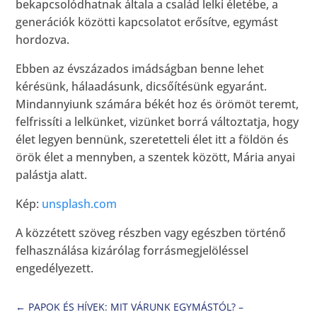
bekapcsolódhatnak általa a család lelki életébe, a
generációk közötti kapcsolatot erősítve, egymást
hordozva.
Ebben az évszázados imádságban benne lehet
kérésünk, hálaadásunk, dicsőítésünk egyaránt.
Mindannyiunk számára békét hoz és örömöt teremt,
felfrissíti a lelkünket, vizünket borrá változtatja, hogy
élet legyen bennünk, szeretetteli élet itt a földön és
örök élet a mennyben, a szentek között, Mária anyai
palástja alatt.
Kép:
unsplash.com
A közzétett szöveg részben vagy egészben történő
felhasználása kizárólag forrásmegjelöléssel
engedélyezett.
←
PAPOK ÉS HÍVEK: MIT VÁRUNK EGYMÁSTÓL? –