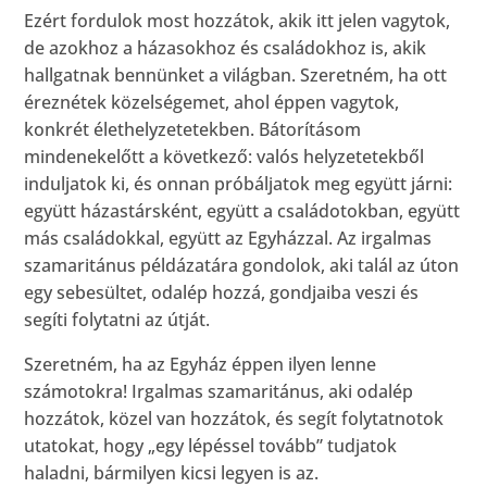
Ezért fordulok most hozzátok, akik itt jelen vagytok,
de azokhoz a házasokhoz és családokhoz is, akik
hallgatnak bennünket a világban. Szeretném, ha ott
éreznétek közelségemet, ahol éppen vagytok,
konkrét élethelyzetetekben. Bátorításom
mindenekelőtt a következő: valós helyzetetekből
induljatok ki, és onnan próbáljatok meg együtt járni:
együtt házastársként, együtt a családotokban, együtt
más családokkal, együtt az Egyházzal. Az irgalmas
szamaritánus példázatára gondolok, aki talál az úton
egy sebesültet, odalép hozzá, gondjaiba veszi és
segíti folytatni az útját.
Szeretném, ha az Egyház éppen ilyen lenne
számotokra! Irgalmas szamaritánus, aki odalép
hozzátok, közel van hozzátok, és segít folytatnotok
utatokat, hogy „egy lépéssel tovább” tudjatok
haladni, bármilyen kicsi legyen is az.