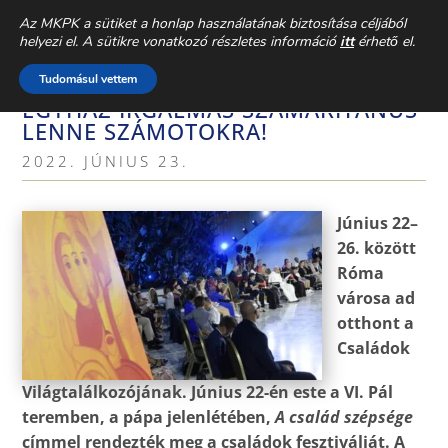
CSALÁDEGYHÁZ
» AKTUÁLIS »
Az MKPK a sütiket a honlap használatának biztosítása céljából
helyezi el. A sütikre vonatkozó részletes információ
itt
érhető el.
FERENC PÁPA A CSALÁDOK
Tudomásul vettem
FESZTIVÁLJÁN: SZERETNÉM, HA AZ
EGYHÁZ IRGALMAS SZAMARITÁNUS
LENNE SZÁMOTOKRA!
2022. JÚNIUS 23.
Június 22–
26. között
Róma
városa ad
otthont a
Családok
Világtalálkozójának. Június 22-én este a VI. Pál
teremben, a pápa jelenlétében,
A család szépsége
címmel rendezték meg a családok fesztiválját. A