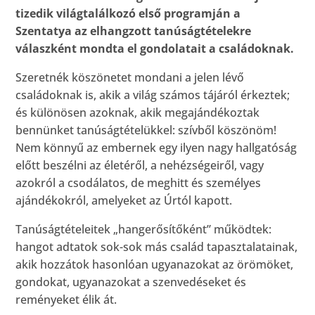
tizedik világtalálkozó első programján a
Szentatya az elhangzott tanúságtételekre
válaszként mondta el gondolatait a családoknak.
Szeretnék köszönetet mondani a jelen lévő
családoknak is, akik a világ számos tájáról érkeztek;
és különösen azoknak, akik megajándékoztak
bennünket tanúságtételükkel: szívből köszönöm!
Nem könnyű az embernek egy ilyen nagy hallgatóság
előtt beszélni az életéről, a nehézségeiről, vagy
azokról a csodálatos, de meghitt és személyes
ajándékokról, amelyeket az Úrtól kapott.
Tanúságtételeitek „hangerősítőként” működtek:
hangot adtatok sok-sok más család tapasztalatainak,
akik hozzátok hasonlóan ugyanazokat az örömöket,
gondokat, ugyanazokat a szenvedéseket és
reményeket élik át.