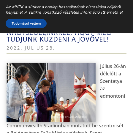
CSALÁDEGYHÁZ
» AKTUÁLIS »
Az MKPK a sütiket a honlap használatának biztosítása céljából
helyezi el. A sütikre vonatkozó részletes információ
itt
érhető el.
FERENC PÁPA: MARADJUNK
Tudomásul vettem
KAPCSOLATBAN
NAGYSZÜLEINKKEL, HOGY MEG
TUDJUNK KÜZDENI A JÖVŐVEL!
2022. JÚLIUS 28.
Július 26-án
délelőtt a
Szentatya
az
edmontoni
Commonwealth Stadionban mutatott be szentmisét