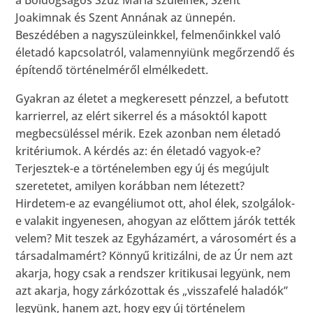
a Boldogságos Szűz Mária szüleinek, Szent
Joakimnak és Szent Annának az ünnepén.
Beszédében a nagyszüleinkkel, felmenőinkkel való
életadó kapcsolatról, valamennyiünk megőrzendő és
építendő történelméről elmélkedett.
Gyakran az életet a megkeresett pénzzel, a befutott
karrierrel, az elért sikerrel és a másoktól kapott
megbecsüléssel mérik. Ezek azonban nem életadó
kritériumok. A kérdés az: én életadó vagyok-e?
Terjesztek-e a történelemben egy új és megújult
szeretetet, amilyen korábban nem létezett?
Hirdetem-e az evangéliumot ott, ahol élek, szolgálok-
e valakit ingyenesen, ahogyan az előttem járók tették
velem? Mit teszek az Egyházamért, a városomért és a
társadalmamért? Könnyű kritizálni, de az Úr nem azt
akarja, hogy csak a rendszer kritikusai legyünk, nem
azt akarja, hogy zárkózottak és „visszafelé haladók”
legyünk, hanem azt, hogy egy új történelem