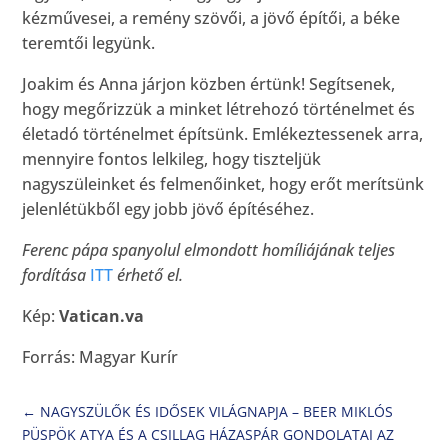
kézművesei, a remény szövői, a jövő építői, a béke
teremtői legyünk.
Joakim és Anna járjon közben értünk! Segítsenek,
hogy megőrizzük a minket létrehozó történelmet és
életadó történelmet építsünk. Emlékeztessenek arra,
mennyire fontos lelkileg, hogy tiszteljük
nagyszüleinket és felmenőinket, hogy erőt merítsünk
jelenlétükből egy jobb jövő építéséhez.
Ferenc pápa spanyolul elmondott homíliájának teljes
fordítása
ITT
érhető el.
Kép:
Vatican.va
Forrás: Magyar Kurír
←
NAGYSZÜLŐK ÉS IDŐSEK VILÁGNAPJA – BEER MIKLÓS
PÜSPÖK ATYA ÉS A CSILLAG HÁZASPÁR GONDOLATAI AZ