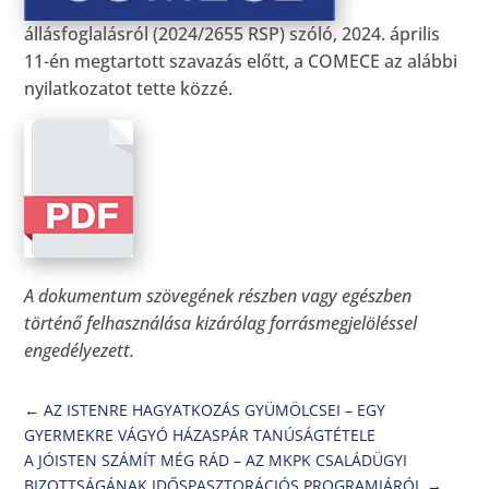
állásfoglalásról (2024/2655 RSP) szóló, 2024. április
11-én megtartott szavazás előtt, a COMECE az alábbi
nyilatkozatot tette közzé.
A dokumentum szövegének részben vagy egészben
történő felhasználása kizárólag forrásmegjelöléssel
engedélyezett.
←
AZ ISTENRE HAGYATKOZÁS GYÜMÖLCSEI – EGY
GYERMEKRE VÁGYÓ HÁZASPÁR TANÚSÁGTÉTELE
A JÓISTEN SZÁMÍT MÉG RÁD – AZ MKPK CSALÁDÜGYI
BIZOTTSÁGÁNAK IDŐSPASZTORÁCIÓS PROGRAMJÁRÓL
→