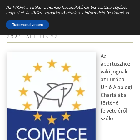
CSALÁDEGYHÁZ
» AKTUÁLIS »
Az MKPK a sütiket a honlap használatának biztosítása céljából
helyezi el. A sütikre vonatkozó részletes információ
itt
érhető el.
IGEN A NŐK ÉS AZ ÉLETHEZ VALÓ
Tudomásul vettem
JOG TÁMOGATÁSÁRA
2024. ÁPRILIS 22.
Az
abortuszhoz
való jognak
az Európai
Unió Alapjogi
Chartájába
történő
felvételéről
szóló